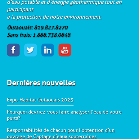
d’eau potable et d’énergie géothermique tout en
participant
à la protection de notre environnement.
Outaouais: 819.827.8270
Sans frais: 1.888.738.0848
Dernières nouvelles
Expo-Habitat Outaouais 2025
Pourquoi devriez-vous faire analyser l’eau de votre
puits?
Responsabilités de chacun pour l’obtention d’un
ouvrage de Captage d’eaux souterraines