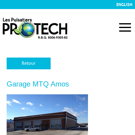
ENGLISH
Retour
Garage MTQ Amos